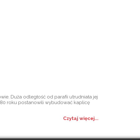
ie. Duża odległość od parafii utrudniała jej
80 roku postanowili wybudować kaplicę
Czytaj więcej...
szenia
Galerie
Kontakt