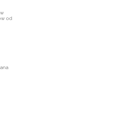
 w
nów od
iana