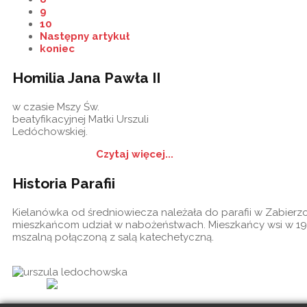
9
10
Następny artykuł
koniec
Homilia Jana Pawła II
w czasie Mszy Św.
beatyfikacyjnej Matki Urszuli
Ledóchowskiej.
Czytaj więcej...
Historia Parafii
Kielanówka od średniowiecza należała do parafii w Zabierzow
mieszkańcom udział w nabożeństwach. Mieszkańcy wsi w 19
mszalną połączoną z salą katechetyczną.
Historia
Ogło
cookies