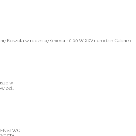
ę Koszela w rocznicę śmierci. 10.00 W XXV r urodzin Gabrieli…
usze w
nów od…
AWIEŃSTWO
KWESTA