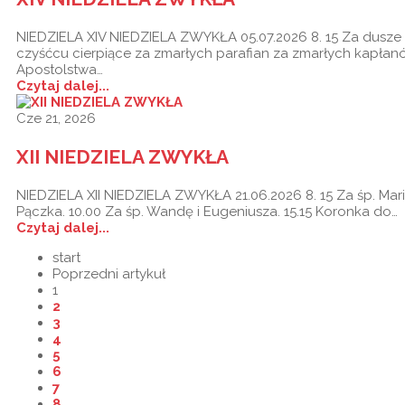
NIEDZIELA XIV NIEDZIELA ZWYKŁA 05.07.2026 8. 15 Za dusze
czyśćcu cierpiące za zmarłych parafian za zmarłych kapła
Apostolstwa…
Czytaj dalej...
Cze 21, 2026
XII NIEDZIELA ZWYKŁA
NIEDZIELA XII NIEDZIELA ZWYKŁA 21.06.2026 8. 15 Za śp. Mar
Pączka. 10.00 Za śp. Wandę i Eugeniusza. 15.15 Koronka do…
Czytaj dalej...
start
Poprzedni artykuł
1
2
3
4
5
6
7
8