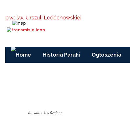
Parafia w
Kielanówce
p.w.: św. Urszuli Ledóchowskiej
Godziny Mszy św.:
pon-pt, czas zimowy:
17.00
pon-pt, czas letni (wakacje): 7.30
niedziele i święta: 8.15, 10.00, 15.30
Historia Parafii
Ogłoszenia
fot. Jarosław Szejnar