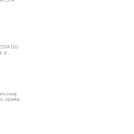
WESTA DO
j p.…
żańcowej
o, opiekę