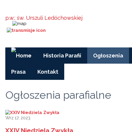
Parafia w
Kielanówce
p.w.: św. Urszuli Ledóchowskiej
Godziny Mszy św.:
pon-pt, czas
zimowy: 17.00
pon-pt, czas letni (wakacje): 7.30
niedziele i święta: 8.15, 10.00, 15.30
Historia Parafii
Ogłoszenia
Prasa
Kontakt
Transmisje Onlin
Ogłoszenia parafialne
Wrz 17, 2023
XXIV Niedziela Zwykła