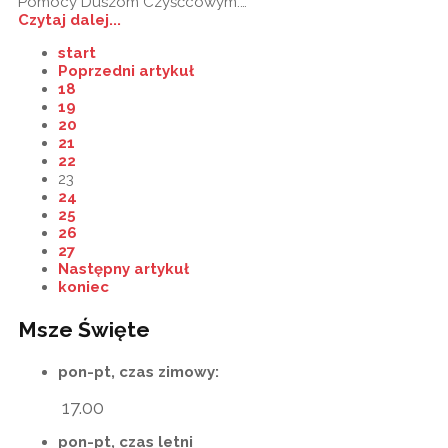
Pomocy Duszom Czyśćcowym.…
Czytaj dalej...
start
Poprzedni artykuł
18
19
20
21
22
23
24
25
26
27
Następny artykuł
koniec
Msze Święte
pon-pt, czas zimowy:
17.00
pon-pt, czas letni