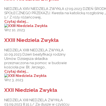
NIEDZIELA XXIV NIEDZIELA ZWYKŁA 17.09.2023 DZIEŃ ŚRO
SPOŁECZNEGO PRZEKAZU. Kwesta na katolicką rozgłośnię „R
1./ Z róży różańcowej…
Czytaj dalej...
Wrz 10, 2023
XXIII Niedziela Zwykła
NIEDZIELA XXIII NIEDZIELA ZWYKŁA
10.09.2023 Dzień beatyfikacji rodziny
Ulmów. Dzisiejsza składka
przeznaczona na pomoc w budowie
kościoła pw. Bł. Jerzego…
Czytaj dalej...
Wrz 3, 2023
XXII Niedziela Zwykła
NIEDZIELA XXII NIEDZIELA ZWYKŁA
03.09.2023 8.15 1./ Za dusze w czyśćcu