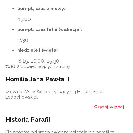
pon-pt, czas zimowy:
17.00
pon-pt, czas letni (wakacje):
7.30
niedziele i święta:
8.15, 10.00, 15.30
701612
odwiedzających stronę
Homilia Jana Pawła II
w czasie Mszy Św. beatyfikacyjnej Matki Urszuli
Ledóchowskiej.
Czytaj więcej...
Historia Parafii
Kielanówka od średniowiecza należała do parafii w