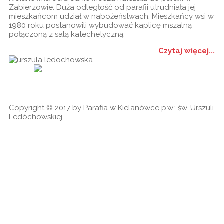
Zabierzowie. Duża odległość od parafii utrudniała jej
mieszkańcom udział w nabożeństwach. Mieszkańcy wsi w
1980 roku postanowili wybudować kaplicę mszalną
połączoną z salą katechetyczną.
Czytaj więcej...
Historia
Ogłoszenia
Ga
cookies
Copyright © 2017 by Parafia w Kielanówce p.w.: św. Urszuli
Ledóchowskiej