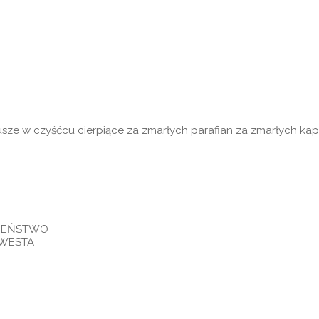
dusze w czyśćcu cierpiące za zmarłych parafian za zmarłych k
AWIEŃSTWO
KWESTA