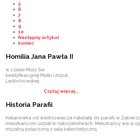
5
6
7
8
9
10
Następny artykuł
koniec
Homilia Jana Pawła II
w czasie Mszy Św.
beatyfikacyjnej Matki Urszuli
Ledóchowskiej.
Czytaj więcej...
Historia Parafii
Kielanówka od średniowiecza należała do parafii w Zabierzow
mieszkańcom udział w nabożeństwach. Mieszkańcy wsi w 19
mszalną połączoną z salą katechetyczną.