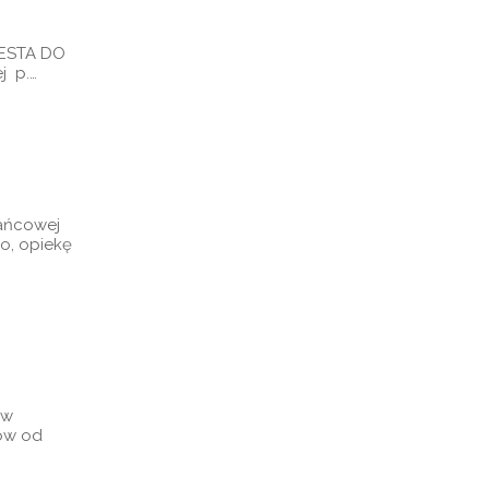
WESTA DO
j p.…
żańcowej
o, opiekę
 w
nów od