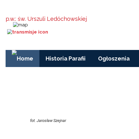
Parafia w
Kielanówce
p.w.: św. Urszuli Ledóchowskiej
Godziny Mszy św.:
pon-pt, czas zimowy:
17.00
pon-pt, czas letni (wakacje): 7.30
niedziele i święta: 8.15, 10.00, 15.30
Historia Parafii
Ogłoszenia
fot. Jarosław Szejnar