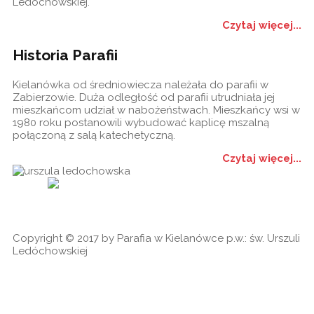
Ledóchowskiej.
Czytaj więcej...
Historia Parafii
Kielanówka od średniowiecza należała do parafii w
Zabierzowie. Duża odległość od parafii utrudniała jej
mieszkańcom udział w nabożeństwach. Mieszkańcy wsi w
1980 roku postanowili wybudować kaplicę mszalną
połączoną z salą katechetyczną.
Czytaj więcej...
Historia
Ogłoszenia
Ga
cookies
Copyright © 2017 by Parafia w Kielanówce p.w.: św. Urszuli
Ledóchowskiej