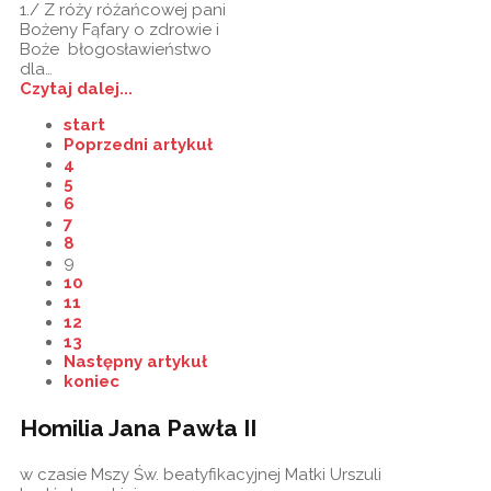
1./ Z róży różańcowej pani
Bożeny Fąfary o zdrowie i
Boże błogosławieństwo
dla…
Czytaj dalej...
start
Poprzedni artykuł
4
5
6
7
8
9
10
11
12
13
Następny artykuł
koniec
Homilia Jana Pawła II
w czasie Mszy Św. beatyfikacyjnej Matki Urszuli