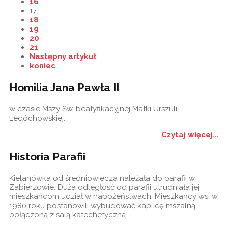
16
17
18
19
20
21
Następny artykuł
koniec
Homilia Jana Pawła II
w czasie Mszy Św. beatyfikacyjnej Matki Urszuli
Ledóchowskiej.
Czytaj więcej...
Historia Parafii
Kielanówka od średniowiecza należała do parafii w
Zabierzowie. Duża odległość od parafii utrudniała jej
mieszkańcom udział w nabożeństwach. Mieszkańcy wsi w
1980 roku postanowili wybudować kaplicę mszalną
połączoną z salą katechetyczną.