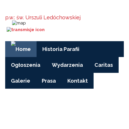
Parafia w
Kielanówce
p.w.: św. Urszuli Ledóchowskiej
Godziny Mszy św.:
pon-pt, czas zimowy: 17.00
pon-pt, czas letni (wakacje): 7.30
niedziele i święta: 8.15, 10.00, 15.30
Historia Parafii
Ogłoszenia
Wydarzenia
Caritas
Galerie
Prasa
Kontakt