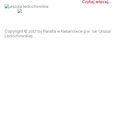
Czytaj więcej...
Historia
Ogłoszenia
Ga
cookies
Copyright © 2017 by Parafia w Kielanówce p.w.: św. Urszuli
Ledóchowskiej