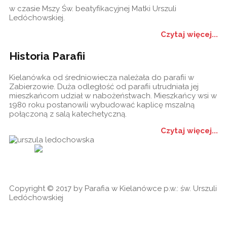
w czasie Mszy Św. beatyfikacyjnej Matki Urszuli
Ledóchowskiej.
Czytaj więcej...
Historia Parafii
Kielanówka od średniowiecza należała do parafii w
Zabierzowie. Duża odległość od parafii utrudniała jej
mieszkańcom udział w nabożeństwach. Mieszkańcy wsi w
1980 roku postanowili wybudować kaplicę mszalną
połączoną z salą katechetyczną.
Czytaj więcej...
Historia
Ogłoszenia
Ga
cookies
Copyright © 2017 by Parafia w Kielanówce p.w.: św. Urszuli
Ledóchowskiej