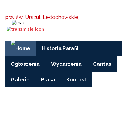
Parafia w
Kielanówce
p.w.: św. Urszuli Ledóchowskiej
Godziny Mszy św.:
pon-pt, czas zimowy: 17.00
pon-pt, czas letni (wakacje): 7.30
niedziele i święta: 8.15, 10.00, 15.30
Historia Parafii
Ogłoszenia
Wydarzenia
Caritas
Galerie
Prasa
Kontakt