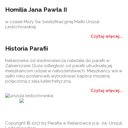
Homilia Jana Pawła II
w czasie Mszy Św. beatyfikacyjnej Matki Urszuli
Ledóchowskiej.
Czytaj więcej...
Historia Parafii
Kielanówka od średniowiecza należała do parafii w
Zabierzowie. Duża odległość od parafii utrudniała jej
mieszkańcom udział w nabożeństwach. Mieszkańcy wsi w
1980 roku postanowili wybudować kaplicę mszalną
połączoną z salą katechetyczną.
Czytaj więcej...
Historia
Ogłoszenia
Ga
cookies
Copyright © 2017 by Parafia w Kielanówce p.w.: św. Urszuli