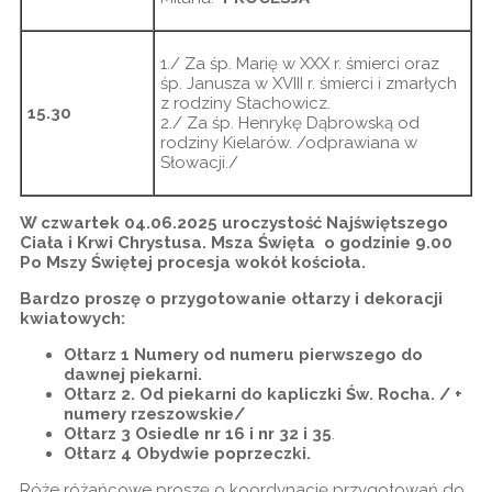
1./ Za śp. Marię w XXX r. śmierci oraz
śp. Janusza w XVIII r. śmierci i zmarłych
z rodziny Stachowicz.
15.30
2./ Za śp. Henrykę Dąbrowską od
rodziny Kielarów. /odprawiana w
Słowacji./
W czwartek 04.06.2025 uroczystość Najświętszego
Ciała i Krwi Chrystusa. Msza Święta o godzinie 9.00
Po Mszy Świętej procesja wokół kościoła.
Bardzo proszę o przygotowanie ołtarzy i dekoracji
kwiatowych:
Ołtarz 1 Numery od numeru pierwszego do
dawnej piekarni.
Ołtarz 2. Od piekarni do kapliczki Św. Rocha. / +
numery rzeszowskie/
Ołtarz 3 Osiedle nr 16 i nr 32 i 35
.
Ołtarz 4 Obydwie poprzeczki.
Róże różańcowe proszę o koordynację przygotowań do