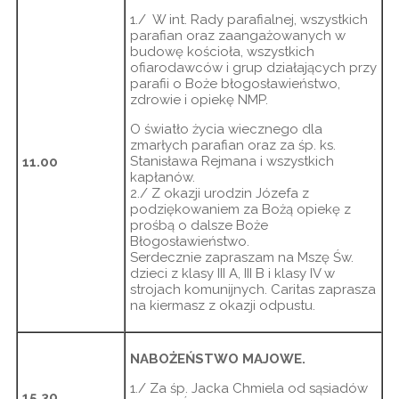
1./ W int. Rady parafialnej, wszystkich
parafian oraz zaangażowanych w
budowę kościoła, wszystkich
ofiarodawców i grup działających przy
parafii o Boże błogosławieństwo,
zdrowie i opiekę NMP.
O światło życia wiecznego dla
zmarłych parafian oraz za śp. ks.
Stanisława Rejmana i wszystkich
11.00
kapłanów.
2./ Z okazji urodzin Józefa z
podziękowaniem za Bożą opiekę z
prośbą o dalsze Boże
Błogosławieństwo.
Serdecznie zapraszam na Mszę Św.
dzieci z klasy III A, III B i klasy IV w
strojach komunijnych. Caritas zaprasza
na kiermasz z okazji odpustu.
NABOŻEŃSTWO MAJOWE.
1./ Za śp. Jacka Chmiela od sąsiadów
15.30