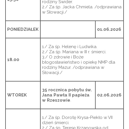
rodziny Świder.
2./ Za śp. Jacka Chmiela. /odprawiana
w Słowacji./
PONIEDZIAŁEK
01.06.2026
1./ Za śp. Helenę i Ludwika.
2./ Za śp. Mariana w III r. śmierci.
3./ O zdrowie i Boże
18.00
błogosławieństwo i opiekę NMP dla
rodziny Mazur. /odprawiana w
Słowacji./
35 rocznica pobytu św.
WTOREK
Jana Pawła II papieża
02.06.2026
w Rzeszowie
.
1./ Za śp. Dorotę Krysa-Piekło w VII
dzień śmierci.
2./ Za śp. Teresę Krzanowską od