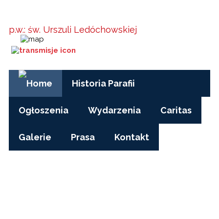
Parafia w
Kielanówce
p.w.: św. Urszuli Ledóchowskiej
Godziny Mszy św.:
pon-pt, czas zimowy: 17.00
pon-pt, czas letni (wakacje): 7.30
niedziele i święta: 8.15, 10.00, 15.30
Historia Parafii
Ogłoszenia
Wydarzenia
Caritas
Galerie
Prasa
Kontakt