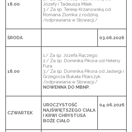
18.00
Józefy i Tadeusza Miłek.
3./ Za śp. Teresę Krzanowską od
Romana Ziomka z rodziną.
/odprawiana w Słowacji./
ŚRODA
03.06.2026
1./ Za śp. Józefa Rączego.
2./ Za śp. Dominika Pikora od Heleny
Fura.
18.00
3./ Za śp. Dominika Pikora od Jadwigi i
Grzegorza Bukała Pilarczyk.
/odprawiana w Słowacji./
NOWENNA DO MBNP.
UROCZYSTOŚĆ
04.06.2026
NAJŚWIĘTSZEGO CIAŁA
CZWARTEK
I KRWI CHRYSTUSA
BOŻE CIAŁO