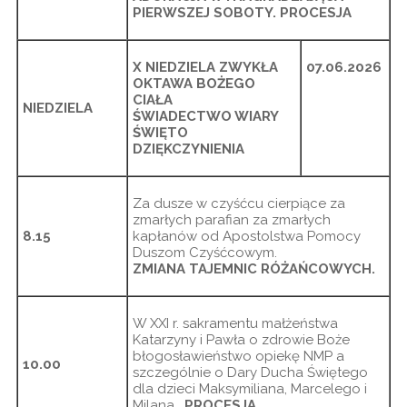
PIERWSZEJ SOBOTY. PROCESJA
X NIEDZIELA ZWYKŁA
07.06.2026
OKTAWA BOŻEGO
CIAŁA
NIEDZIELA
ŚWIADECTWO WIARY
ŚWIĘTO
DZIĘKCZYNIENIA
Za dusze w czyśćcu cierpiące za
zmarłych parafian za zmarłych
8.15
kapłanów od Apostolstwa Pomocy
Duszom Czyśćcowym.
ZMIANA TAJEMNIC RÓŻAŃCOWYCH.
W XXI r. sakramentu małżeństwa
Katarzyny i Pawła o zdrowie Boże
błogosławieństwo opiekę NMP a
10.00
szczególnie o Dary Ducha Świętego
dla dzieci Maksymiliana, Marcelego i
Milana.
PROCESJA