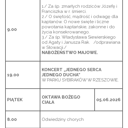
1./ Za śp. zmarłych rodziców Józefę i
Franciszka w r. śmierci.
2./ O świętość, mądrość i odwagę dla
kapłanów. O nowe święte i liczne
powołania kapłańskie, zakonne i do
9.00
życia konsekrowanego.
3./ Za śp. Władysława Siewierskiego
od Agaty i Janusza Rak. /odprawiana
w Słowacji./
NABOŻEŃSTWO MAJOWE.
KONCERT „JEDNEGO SERCA
19.00
JEDNEGO DUCHA”
W PARKU SYBIRAKÓW W RZESZOWIE.
OKTAWA BOŻEGO
PIĄTEK
05.06.2026
CIAŁA
8.00
Odwiedziny chorych