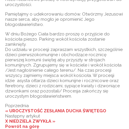
uroczystości.
Pamiętajmy o udekorowaniu domów. Otwórzmy Jezusowi
nasze serca, aby mogło je opromienić Jego
błogosławieństwo.
W dniu Bożego Ciała bardzo proszę o przyjście do
kościoła pieszo. Parking wokół kościoła zostanie
zamknięty.
Do udziału w procesji zapraszam wszystkich, szczególnie
dzieci pierwszokomunijne i obchodzące rocznicę
pierwszej komunii świętej aby przyszły w strojach
komunijnych. Zgrupujemy się w kościele i wokół kościoła
/Jest nagłośnienie całego terenu/. Na czas procesji
wszyscy zajmiemy miejsca wokół kościoła. W procesji
idzie asysta ołtarza dzieci komunijne i rocznicowe oraz
feretrony, dzieci z rodzicami, sypiące kwiaty i dzwoniące
dzwonkami oraz pozostali/ Procesja zakończy się
uroczystym błogosławieństwem.
Poprzednia
« UROCZYSTOŚĆ ZESŁANIA DUCHA ŚWIĘTEGO
Następny artykuł
X NIEDZIELA ZWYKŁA »
Powrót na górę