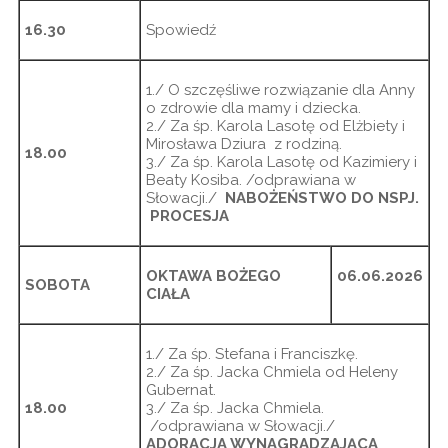
16.30
Spowiedź
1./ O szczęśliwe rozwiązanie dla Anny
o zdrowie dla mamy i dziecka.
2./ Za śp. Karola Lasotę od Elżbiety i
Mirosława Dziura z rodziną.
18.00
3./ Za śp. Karola Lasotę od Kazimiery i
Beaty Kosiba. /odprawiana w
Słowacji./
NABOŻEŃSTWO DO NSPJ.
PROCESJA
OKTAWA BOŻEGO
06.06.2026
SOBOTA
CIAŁA
1./ Za śp. Stefana i Franciszkę.
2./ Za śp. Jacka Chmiela od Heleny
Gubernat.
18.00
3./ Za śp. Jacka Chmiela.
/odprawiana w Słowacji./
ADORACJA WYNAGRADZAJĄCA